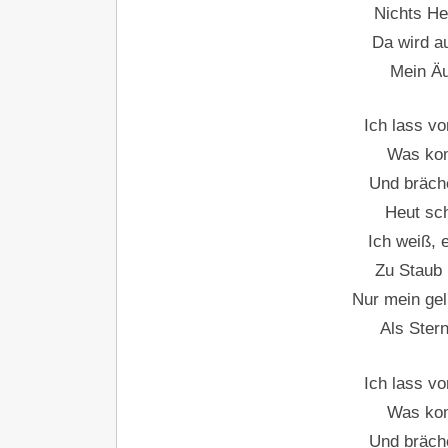
Nichts Hei
Da wird a
Mein Äu
Ich lass vo
Was kom
Und bräche
Heut sch
Ich weiß, 
Zu Staub
Nur mein gel
Als Ster
Ich lass vo
Was kom
Und bräche