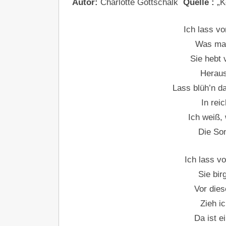
Autor:
Charlotte Gottschalk
Quelle :
„Kö
Ich lass vo
Was man
Sie hebt 
Heraus
Lass blüh’n d
In rei
Ich weiß,
Die Son
Ich lass v
Sie bir
Vor dies
Zieh i
Da ist e