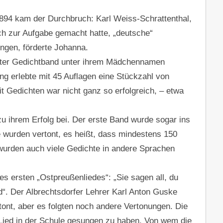
 1894 kam der Durchbruch: Karl Weiss-Schrattenthal,
ich zur Aufgabe gemacht hatte, „deutsche“
ringen, förderte Johanna.
rster Gedichtband unter ihrem Mädchennamen
 erlebte mit 45 Auflagen eine Stückzahl von
 Gedichten war nicht ganz so erfolgreich, – etwa
zu ihrem Erfolg bei. Der erste Band wurde sogar ins
e wurden vertont, es heißt, dass mindestens 150
 wurden auch viele Gedichte in andere Sprachen
es ersten „Ostpreußenliedes“: „Sie sagen all, du
d“. Der Albrechtsdorfer Lehrer Karl Anton Guske
rtont, aber es folgten noch andere Vertonungen. Die
 Lied in der Schule gesungen zu haben. Von wem die