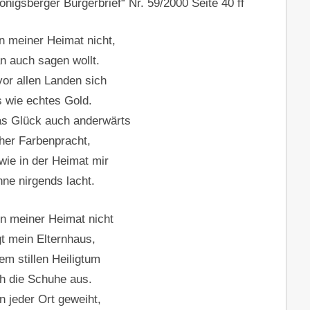
nigsberger Bürgerbrief“ Nr. 59/2000 Seite 40 ff
n meiner Heimat nicht,
 auch sagen wollt.
vor allen Landen sich
 wie echtes Gold.
as Glück auch anderwärts
cher Farbenpracht,
 wie in der Heimat mir
ne nirgends lacht.
on meiner Heimat nicht
gt mein Elternhaus,
em stillen Heiligtum
ch die Schuhe aus.
in jeder Ort geweiht,