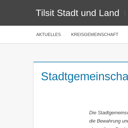
Zum
Tilsit Stadt und Land
Inhalt
springen
AKTUELLES
KREISGEMEINSCHAFT
Stadtgemeinschaft
Die Stadtgemeinsch
die Bewahrung und