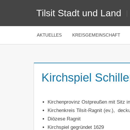
Zum
Tilsit Stadt und Land
Inhalt
springen
AKTUELLES
KREISGEMEINSCHAFT
Kirchspiel Schille
Kirchenprovinz Ostpreußen mit Sitz i
Kirchenkreis Tilsit-Ragnit (ev.), dec
Diözese Ragnit
Kirchspiel gegründet 1629