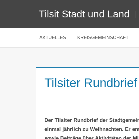
Zum
Tilsit Stadt und Land
Inhalt
springen
AKTUELLES
KREISGEMEINSCHAFT
Tilsiter Rundbrief
Der Tilsiter Rundbrief der Stadtgemein
einmal jährlich zu Weihnachten. Er ent
sowie Beiträge über Aktivitäten der Mi