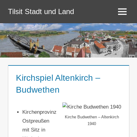
Zum
Tilsit Stadt und Land
Inhalt
Menü
springen
Kirchspiel Altenkirch –
Budwethen
Kirchenprovinz
Kirche Budwethen – Altenkirch
Ostpreußen
1940
mit Sitz in