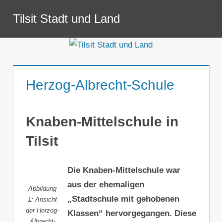
Zum
Tilsit Stadt und Land
Inhalt
Menü
springen
Herzog-Albrecht-Schule
Knaben-Mittelschule in
Tilsit
Die Knaben-Mittelschule war
aus der ehemaligen
Abbildung
„Stadtschule mit gehobenen
1: Ansicht
der Herzog-
Klassen“ hervorgegangen. Diese
Albrecht-