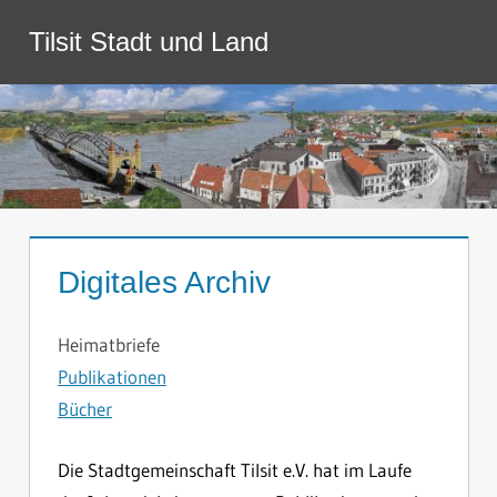
Zum
Tilsit Stadt und Land
Inhalt
Menü
springen
Digitales Archiv
Heimatbriefe
Publikationen
Bücher
Die Stadtgemeinschaft Tilsit e.V. hat im Laufe