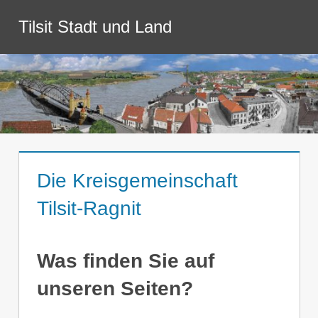
Zum
Tilsit Stadt und Land
Inhalt
Menü
springen
Die Kreisgemeinschaft
Tilsit-Ragnit
Was finden Sie auf
unseren Seiten?