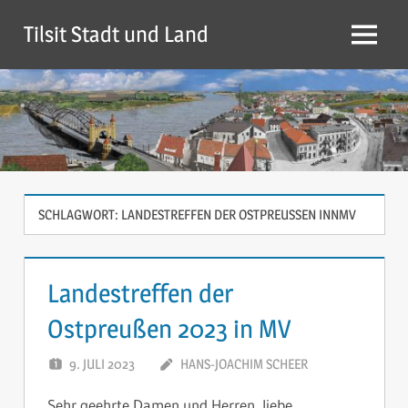
Zum
Tilsit Stadt und Land
Inhalt
Menü
springen
SCHLAGWORT:
LANDESTREFFEN DER OSTPREUSSEN INNMV
Landestreffen der
Ostpreußen 2023 in MV
9. JULI 2023
HANS-JOACHIM SCHEER
KOMMENTAR
Sehr geehrte Damen und Herren, liebe