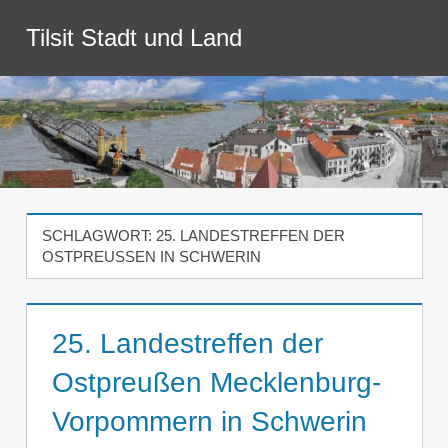
Zum
Tilsit Stadt und Land
Inhalt
Menü
springen
SCHLAGWORT:
25. LANDESTREFFEN DER
OSTPREUSSEN IN SCHWERIN
25. Landestreffen der
Ostpreußen Mecklenburg-
Vorpommern in Schwerin