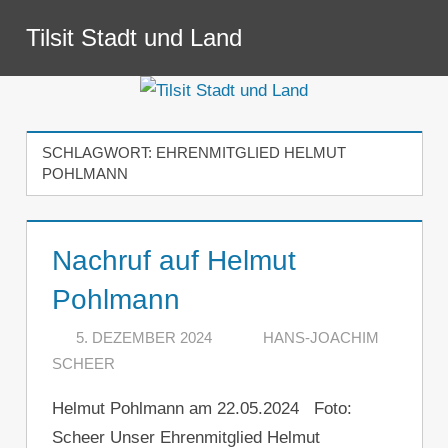
Zum
Tilsit Stadt und Land
Inhalt
Menü
springen
SCHLAGWORT:
EHRENMITGLIED HELMUT
POHLMANN
Nachruf auf Helmut
Pohlmann
5. DEZEMBER 2024
HANS-JOACHIM
SCHEER
EIN KOMMENTAR
Helmut Pohlmann am 22.05.2024 Foto:
Scheer Unser Ehrenmitglied Helmut