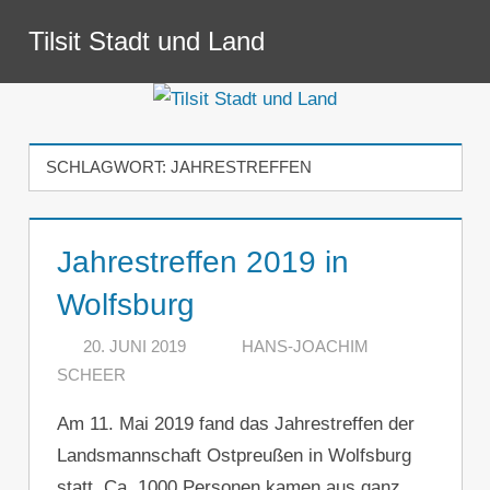
Zum
Tilsit Stadt und Land
Inhalt
Menü
springen
SCHLAGWORT:
JAHRESTREFFEN
Jahrestreffen 2019 in
Wolfsburg
20. JUNI 2019
HANS-JOACHIM
SCHEER
KOMMENTAR HINTERLASSEN
Am 11. Mai 2019 fand das Jahrestreffen der
Landsmannschaft Ostpreußen in Wolfsburg
statt. Ca. 1000 Personen kamen aus ganz