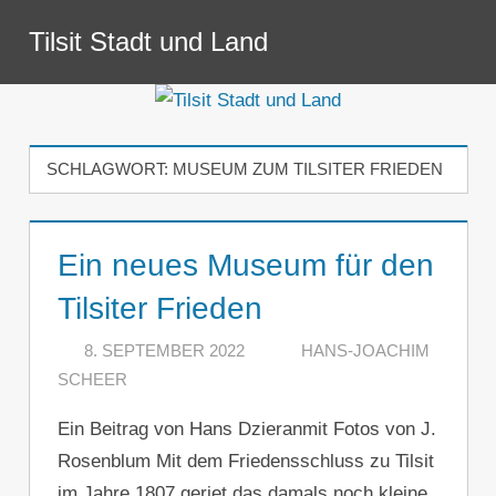
Zum
Tilsit Stadt und Land
Inhalt
Menü
springen
SCHLAGWORT:
MUSEUM ZUM TILSITER FRIEDEN
Ein neues Museum für den
Tilsiter Frieden
8. SEPTEMBER 2022
HANS-JOACHIM
SCHEER
KOMMENTAR HINTERLASSEN
Ein Beitrag von Hans Dzieranmit Fotos von J.
Rosenblum Mit dem Friedensschluss zu Tilsit
im Jahre 1807 geriet das damals noch kleine