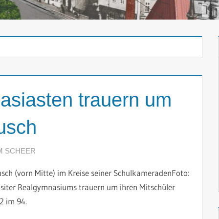
nasiasten trauern um
usch
M SCHEER
KOMMENTAR HINTERLASSEN
sch (vorn Mitte) im Kreise seiner SchulkameradenFoto:
siter Realgymnasiums trauern um ihren Mitschüler
2 im 94.