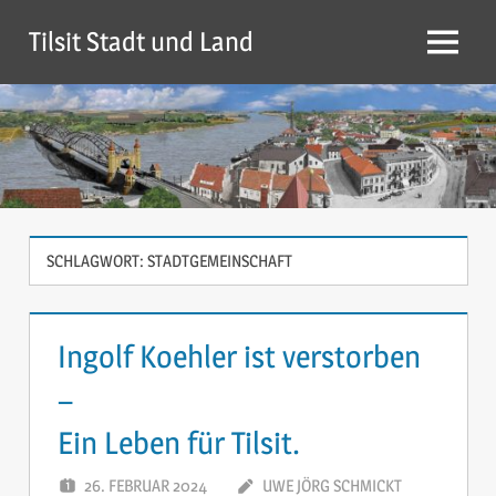
Zum
Tilsit Stadt und Land
Inhalt
Menü
springen
SCHLAGWORT:
STADTGEMEINSCHAFT
Ingolf Koehler ist verstorben
–
Ein Leben für Tilsit.
26. FEBRUAR 2024
UWE JÖRG SCHMICKT