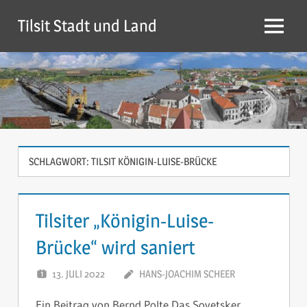
Zum
Tilsit Stadt und Land
Inhalt
Menü
springen
SCHLAGWORT:
TILSIT KÖNIGIN-LUISE-BRÜCKE
Tilsiter „Königin-Luise-
Brücke“ wird saniert
13. JULI 2022
HANS-JOACHIM SCHEER
KOMMENTAR
Ein Beitrag von Bernd Polte Das Sovetsker