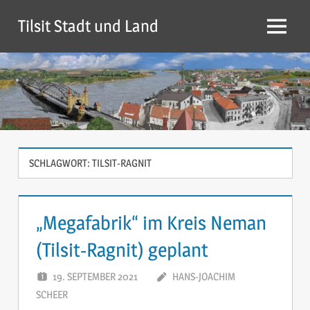
Zum
Tilsit Stadt und Land
Inhalt
Menü
springen
SCHLAGWORT:
TILSIT-RAGNIT
„Megafabrik“ im Kreis Neman
(Tilsit-Ragnit) geplant
19. SEPTEMBER 2021
HANS-JOACHIM
SCHEER
KOMMENTAR HINTERLASSEN