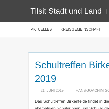
Zum
Tilsit Stadt und Land
Inhalt
springen
AKTUELLES
KREISGEMEINSCHAFT
Schultreffen Birk
2019
21. JUNI 2019
HANS-JOACHIM S
Das Schultreffen Birkenfelde findet in di
ehemaligen Schülerinnen und Schüler der