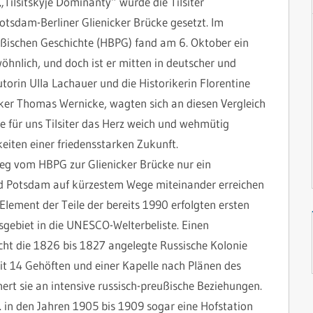
Tilsitskyje Dominanty“ wurde die Tilsiter
tsdam-Berliner Glienicker Brücke gesetzt. Im
ischen Geschichte (HBPG) fand am 6. Oktober ein
öhnlich, und doch ist er mitten in deutscher und
torin Ulla Lachauer und die Historikerin Florentine
er Thomas Wernicke, wagten sich an diesen Vergleich
e für uns Tilsiter das Herz weich und wehmütig
keiten einer friedensstarken Zukunft.
Weg vom HBPG zur Glienicker Brücke nur ein
und Potsdam auf kürzestem Wege miteinander erreichen
 Element der Teile der bereits 1990 erfolgten ersten
tsgebiet in die UNESCO-Welterbeliste. Einen
cht die 1826 bis 1827 angelegte Russische Kolonie
t 14 Gehöften und einer Kapelle nach Plänen des
ert sie an intensive russisch-preußische Beziehungen.
. in den Jahren 1905 bis 1909 sogar eine Hofstation