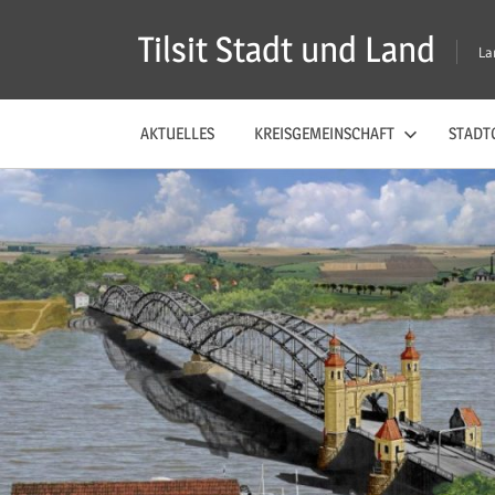
Zum
Tilsit Stadt und Land
Inhalt
La
springen
AKTUELLES
KREISGEMEINSCHAFT
STADTG