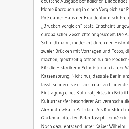
deutsche Ausgabe befindlichen Bildbandes „
Memelüberquerung in einen Vergleich zur Po
Potsdamer Haus der Brandenburgisch-Preuß
„Brücken-Vergleich“ statt. Er scheint ungew
europäischer Geschichte angesiedelt. Die Au
Schmidtmann, moderiert durch den Historik
zweier Brücken mit Vorträgen und Fotos, di
machen, gleichzeitig öffnen für die Möglich
Für die Historikerin Schmidtmann ist der 
Katzensprung. Nicht nur, dass sie Berlin 
lässt, sondern sie ist auch das verbindende
Eintragung eines Kulturobjektes im Beitrit
Kulturtransfer besonderer Art veranschauli
Alexandrowka in Potsdam. Als Kunstdorf mi
Gartenarchitekten Peter Joseph Lenné erinn
Noch dazu entstand unter Kaiser Wilhelm II