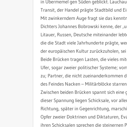
in Übermemel gen Süden geblickt. Lauchauer
Transit, der Handel prägte Stadtbild und 
Mit zwinkerndem Auge fragt sie das kenntnis
Dichters Johannes Bobrowski kenne, der ‚
Litauer, Russen, Deutsche miteinander lebten
die die Stadt viele Jahrhunderte prägte, we
der europäischen Kultur zurückzuholen, sei
Beide Brücken tragen Lasten, die vieles m
Ufer, sogar zweier politischer Systeme; vo
zu; Partner, die nicht zueinanderkommen dür
des Feindes Nacken – Militärblöcke starren 
Zwischen beiden Brücken spannt sich eine 
dieser Spannung liegen Schicksale, vor alle
Richtung, später in Gegenrichtung, marsch
Opfer zweier Doktrinen und Diktaturen, Eva
ihren Schicksalen sprechen die steinernen Pf