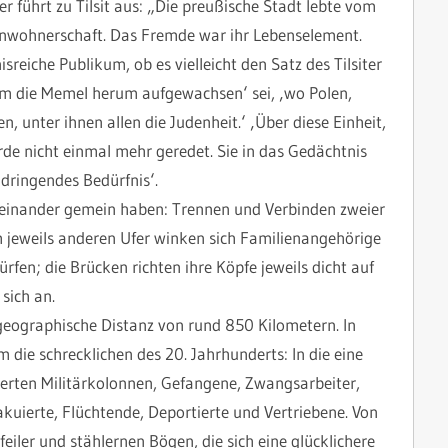
 führt zu Tilsit aus: „Die preußische Stadt lebte vom
Einwohnerschaft. Das Fremde war ihr Lebenselement.
reiche Publikum, ob es vielleicht den Satz des Tilsiter
um die Memel herum aufgewachsen‘ sei, ‚wo Polen,
, unter ihnen allen die Judenheit.‘ ‚Über diese Einheit,
rde nicht einmal mehr geredet. Sie in das Gedächtnis
 dringendes Bedürfnis‘.
iteinander gemein haben: Trennen und Verbinden zweier
m jeweils anderen Ufer winken sich Familienangehörige
fen; die Brücken richten ihre Köpfe jeweils dicht auf
sich an.
geographische Distanz von rund 850 Kilometern. In
m die schrecklichen des 20. Jahrhunderts: In die eine
ierten Militärkolonnen, Gefangene, Zwangsarbeiter,
kuierte, Flüchtende, Deportierte und Vertriebene. Von
eiler und stählernen Bögen, die sich eine glücklichere