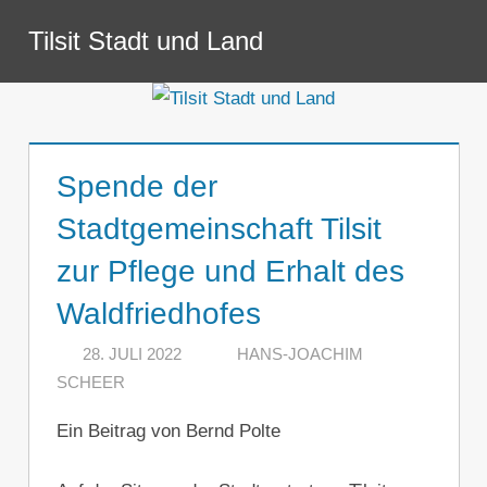
Zum
Tilsit Stadt und Land
Inhalt
Menü
springen
Spende der
Stadtgemeinschaft Tilsit
zur Pflege und Erhalt des
Waldfriedhofes
28. JULI 2022
HANS-JOACHIM
SCHEER
EIN KOMMENTAR
Ein Beitrag von Bernd Polte