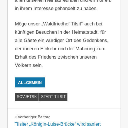
allen unseren Heimatfreunden und wir hoffen,
in ihrem Interesse gehandelt zu haben.
Möge unser „Waldfriedhof Tilsit“ auch bei
künftigen Besuchen in der Heimatstadt, für
alle Gäste ein würdiger Ort des Gedenkens,
der inneren Einkehr und der Mahnung zum
Erhalt des Friedens zwischen unseren
Völkern sein.
ALLGEMEIN
SOVJETSK
STADT TILSIT
Beitragsnavigation
Vorheriger Beitrag
Tilsiter „Königin-Luise-Brücke“ wird saniert