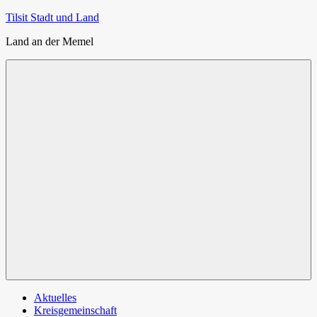
Zum
Tilsit Stadt und Land
Inhalt
Land an der Memel
springen
Menü
Aktuelles
Kreisgemeinschaft